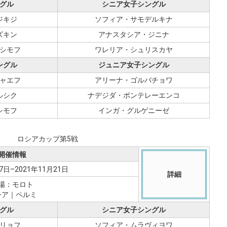
グル
シニア女子シングル
ジキジ
ソフィア・サモデルキナ
ズキン
アナスタシア・ジニナ
シモフ
ワレリア・シュリスカヤ
ングル
ジュニア女子シングル
ャエフ
アリーナ・ゴルバチョワ
ルシク
ナデジダ・ポンテレーエンコ
シモフ
インガ・グルゲニーゼ
ロシアカップ第5戦
開催情報
7日–2021年11月21日
詳細
場：モロト
シア｜ペルミ
グル
シニア女子シングル
リョフ
ソフィア・ムラヴィヨワ