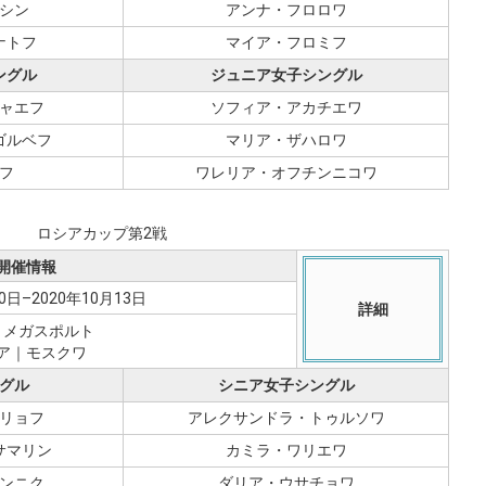
シン
アンナ・フロロワ
ナトフ
マイア・フロミフ
ングル
ジュニア女子シングル
ャエフ
ソフィア・アカチエワ
ゴルベフ
マリア・ザハロワ
フ
ワレリア・オフチンニコワ
ロシアカップ第2戦
開催情報
0日–2020年10月13日
詳細
：メガスポルト
ア｜モスクワ
グル
シニア女子シングル
リョフ
アレクサンドラ・トゥルソワ
サマリン
カミラ・ワリエワ
ンニク
ダリア・ウサチョワ