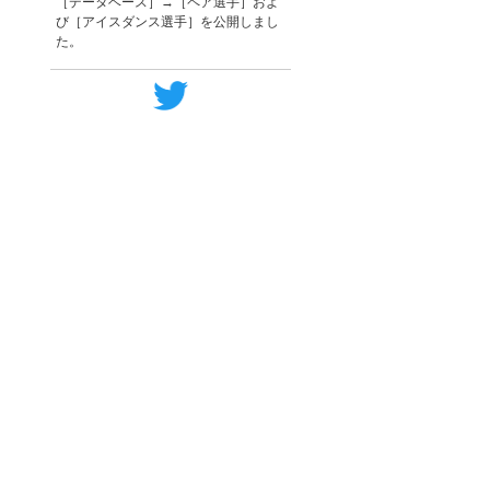
［データベース］→［ペア選手］およ
び［アイスダンス選手］を公開しまし
た。