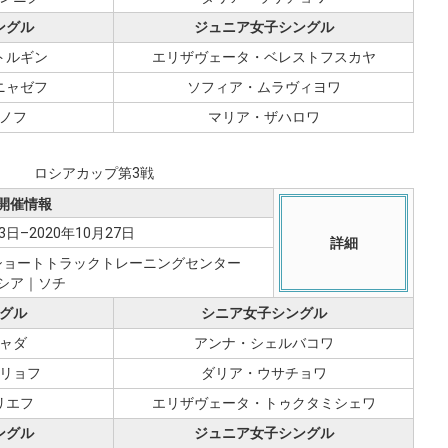
ングル
ジュニア女子シングル
トルギン
エリザヴェータ・ベレストフスカヤ
ニャゼフ
ソフィア・ムラヴィヨワ
ノフ
マリア・ザハロワ
ロシアカップ第3戦
開催情報
3日–2020年10月27日
詳細
ショートトラックトレーニングセンター
シア｜ソチ
グル
シニア女子シングル
ャダ
アンナ・シェルバコワ
リョフ
ダリア・ウサチョワ
リエフ
エリザヴェータ・トゥクタミシェワ
ングル
ジュニア女子シングル