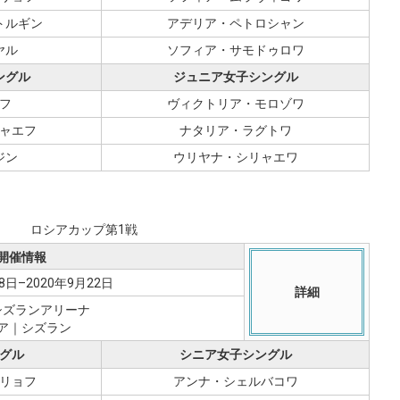
トルギン
アデリア・ペトロシャン
ヤル
ソフィア・サモドゥロワ
ングル
ジュニア女子シングル
フ
ヴィクトリア・モロゾワ
ャエフ
ナタリア・ラグトワ
ジン
ウリヤナ・シリャエワ
ロシアカップ第1戦
開催情報
8日–2020年9月22日
詳細
シズランアリーナ
ア｜シズラン
グル
シニア女子シングル
リョフ
アンナ・シェルバコワ