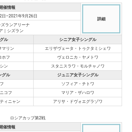
開催情報
2日–2021年9月26日
詳細
シズランアリーナ
ア｜シズラン
グル
シニア女子シングル
サマリン
エリザヴェータ・トゥクタミシェワ
ロホフ
ヴェロニカ・ヤメトワ
シン
スタニスラワ・モルチャノワ
ングル
ジュニア女子シングル
フ
ソフィア・チトワ
ニコフ
マリア・ザハロワ
ティニャン
アリサ・ドヴォエグラゾワ
ロシアカップ第2戦
開催情報