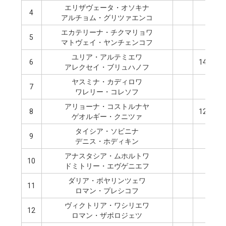
エリザヴェータ・オソキナ
4
1
アルチョム・グリツァエンコ
エカテリーナ・チクマリョワ
5
マトヴェイ・ヤンチェンコフ
ユリア・アルテミエワ
6
14
アレクセイ・ブリュハノフ
ヤスミナ・カディロワ
7
1
ワレリー・コレソフ
アリョーナ・コストルナヤ
8
12
ゲオルギー・クニツァ
タイシア・ソビニナ
9
1
デニス・ホディキン
アナスタシア・ムホルトワ
10
ドミトリー・エヴゲニエフ
ダリア・ボヤリンツェワ
11
1
ロマン・プレシコフ
ヴィクトリア・ワシリエワ
12
8
ロマン・ザポロジェツ