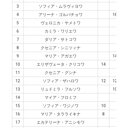
3
ソフィア・ムラヴィヨワ
4
アリーナ・ゴルバチョワ
16
5
ヴェロニカ・ヤメトワ
1
6
カミラ・ワリエワ
7
ダリア・サトコワ
8
クセニア・シニツィナ
9
マリア・アガエワ
14
1
10
エリザヴェータ・クリコワ
14
1
11
クセニア・グシナ
12
ソフィア・ザハロワ
12
12
13
リュドミラ・フルソワ
10
14
マイア・フロミフ
1
15
ソフィア・ワジノワ
10
8
16
マリア・タラライキナ
8
17
エカテリーナ・アニシモワ
6