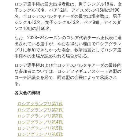
ロシア選手権の最大出場者数は、男子シングル18名、女
子シングル18名、ペア12組、アイスダンス15組の計90
名。全ロシアスパルタキアーダの最大出場者数は、男子
シングル12名、女子シングル12名、ペア8組、アイスダ
ンス10組の計60名。
なお、2023–24シーズンのロシア代表チーム正代表に選
出されている選手が、やむを得ない理由でロシアグラン
プリに参加できなかった場合、救済措置としてロシア選
手権への出場が認められる場合がある。
ロシア選手権および全ロシアスパルタキアーダの最終的
な参加者については、ロシアフィギュアスケート連盟の
コーチ評議会を経て、同連盟の会長によって承認され
る。
各大会の詳細
ロシアグランプリ第1戦
ロシアグランプリ第2戦
ロシアグランプリ第3戦
ロシアグランプリ第4戦
ロシアグランプリ第5戦
ロシアグランプリ第6戦