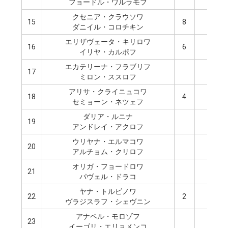
フョードル・ワルラモフ
クセニア・クラウソワ
15
8
ダニイル・コロチキン
エリザヴェータ・キリロワ
16
6
イリヤ・カルポフ
エカテリーナ・フラブリフ
17
6
ミロン・ススロフ
アリサ・クライニュコワ
18
4
セミョーン・ネツェフ
ダリア・ルニナ
19
4
アンドレイ・アクロフ
ウリヤナ・エルマコワ
20
アルチョム・クリロフ
オリガ・フョードロワ
21
パヴェル・ドラコ
ヤナ・トルビノワ
22
2
ヴラジスラフ・シェヴニン
アナベル・モロゾフ
23
棄
イーゴリ・エリョメンコ