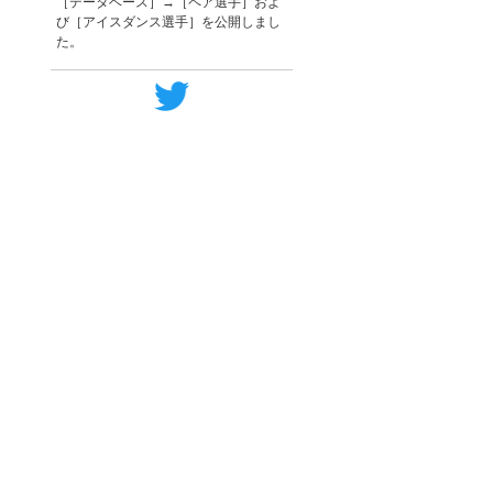
［データベース］→［ペア選手］およ
び［アイスダンス選手］を公開しまし
た。