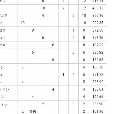
ェフ
8
4
12
416.71
10
2
12
409.13
プコフ
4
6
10
366.16
フ
10
10
222.35
コフ
8
1
9
372.56
コフ
6
2
8
373.16
ツキー
8
8
187.32
ン
6
0
6
330.82
6
6
182.63
ギン
6
6
166.30
コ
1
4
5
371.72
ン
4
1
5
325.92
トキン
4
4
163.61
ホフ
4
4
144.65
ツォフ
2
0
2
335.90
フ
2
棄権
2
161.16