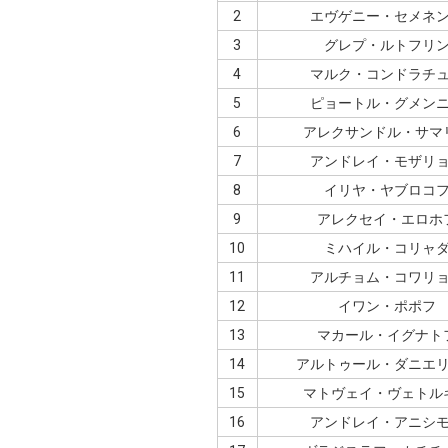
2
エヴゲニー・セメネ
3
グレプ・ルトフリ
4
マルク・コンドラチ
5
ピョートル・グメン
6
アレクサンドル・サマ
7
アンドレイ・モザリ
8
イリヤ・ヤブロコ
9
アレクセイ・エロホ
10
ミハイル・コリャ
11
アルチョム・コワリ
12
イワン・ポポフ
13
マカール・イグナト
14
アルトゥール・ダニエ
15
マトヴェイ・ヴェトル
16
アンドレイ・アニシ