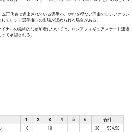
表チーム正代表に選出されている選手が、やむを得ない理由でロシアグラン
としてロシア選手権への出場が認められる場合がある。
ァイナルの最終的な参加者については、ロシアフィギュアスケート連盟
よって承認される。
1
2
3
4
5
6
合計
フ
18
18
36
554.58