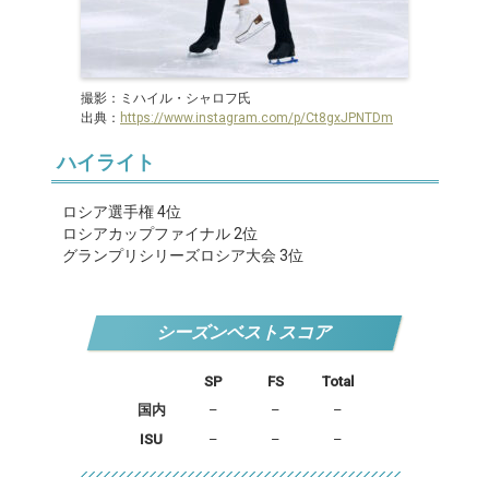
撮影：ミハイル・シャロフ氏
出典：
https://www.instagram.com/p/Ct8gxJPNTDm
ハイライト
ロシア選手権 4位
ロシアカップファイナル 2位
グランプリシリーズロシア大会 3位
シーズンベストスコア
SP
FS
Total
国内
–
–
–
ISU
–
–
–