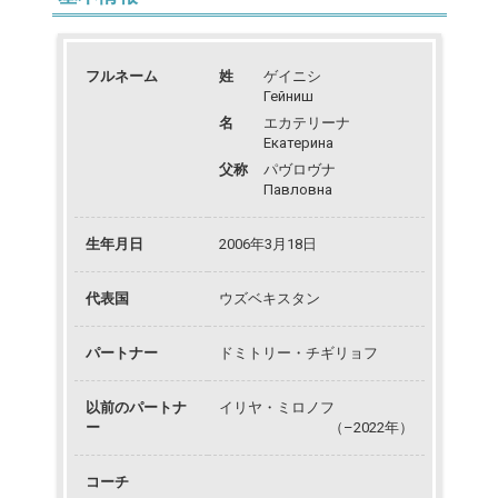
フルネーム
姓
ゲイニシ
Гейниш
名
エカテリーナ
Екатерина
父称
パヴロヴナ
Павловна
生年月日
2006年3月18日
代表国
ウズベキスタン
パートナー
ドミトリー・チギリョフ
以前のパートナ
イリヤ・ミロノフ
ー
（–2022年）
コーチ