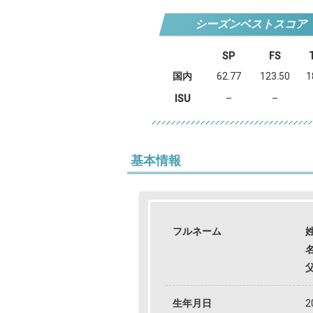
シーズンベストスコア
SP
FS
国内
62.77
123.50
1
ISU
–
–
基本情報
フルネーム
生年月日
2