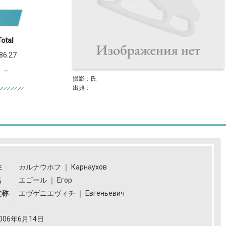
Total
86.27
–
撮影：氏
出典：
姓
カルナウホフ
｜
Карнаухов
名
エゴール
｜
Егор
父称
エヴゲニエヴィチ
｜
Евгеньевич
006年6月14日