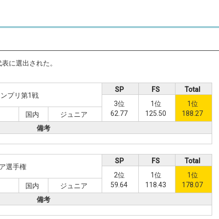
代表に選出された。
SP
FS
Total
ンプリ第1戦
3位
1位
1位
62.77
125.50
188.27
日
国内
ジュニア
備考
SP
FS
Total
ア選手権
2位
1位
1位
59.64
118.43
178.07
国内
ジュニア
備考