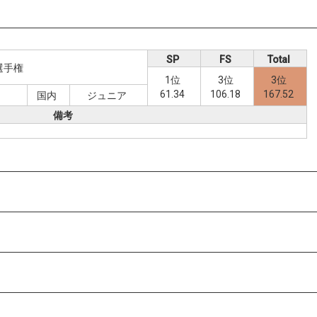
SP
FS
Total
選手権
1位
3位
3位
61.34
106.18
167.52
国内
ジュニア
備考