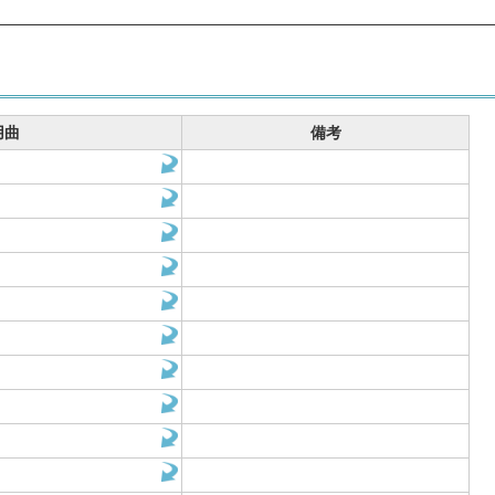
用曲
備考