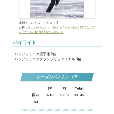
撮影：ミハイル・シャロフ氏
出典：
https://vk.com/mihsersh?z=photo2535760_457
292293%2Fphoto_feed2535760
ハイライト
ロシアジュニア選手権 2位
ロシアジュニアグランプリファイナル 3位
シーズンベストスコア
SP
FS
Total
国内
97.83
205.62
303.45
ISU
–
–
–