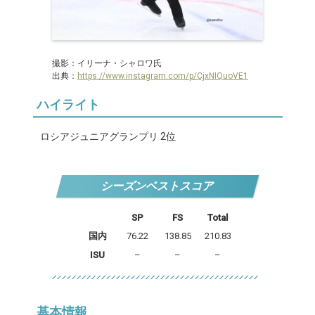
撮影：イリーナ・シャロワ氏
出典：
https://www.instagram.com/p/CjxNIQuoVE1
ハイライト
ロシアジュニアグランプリ 2位
シーズンベストスコア
SP
FS
Total
国内
76.22
138.85
210.83
ISU
–
–
–
基本情報