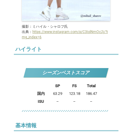
撮影：ミハイル・シャロフ氏
出典：
https://www.instagram.com/p/C3IolNmOc2j/?i
mg_index=6
ハイライト
シーズンベストスコア
SP
FS
Total
国内
63.29
123.18
186.47
ISU
–
–
–
基本情報