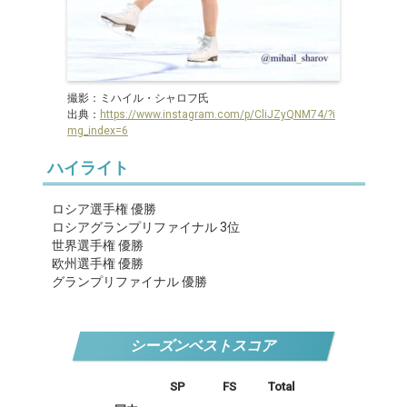
撮影：ミハイル・シャロフ氏
出典：
https://www.instagram.com/p/CliJZyQNM74/?i
mg_index=6
ハイライト
ロシア選手権 優勝
ロシアグランプリファイナル 3位
世界選手権 優勝
欧州選手権 優勝
グランプリファイナル 優勝
シーズンベストスコア
SP
FS
Total