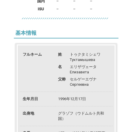
国内
–
–
–
ISU
–
–
–
基本情報
フルネーム
姓
トゥクタミシェワ
Туктамышева
名
エリザヴェータ
Елизавета
父称
セルゲーエヴナ
Сергеевна
生年月日
1996年12月17日
出身地
グラゾフ（ウドムルト共和
国）