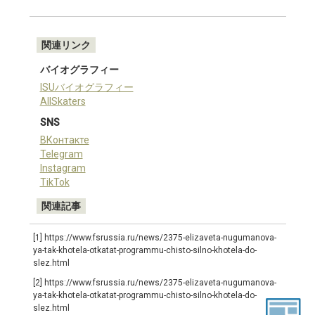
関連リンク
バイオグラフィー
ISUバイオグラフィー
AllSkaters
SNS
ВКонтакте
Telegram
Instagram
TikTok
関連記事
[1] https://www.fsrussia.ru/news/2375-elizaveta-nugumanova-
ya-tak-khotela-otkatat-programmu-chisto-silno-khotela-do-
slez.html
[2] https://www.fsrussia.ru/news/2375-elizaveta-nugumanova-
ya-tak-khotela-otkatat-programmu-chisto-silno-khotela-do-
slez.html