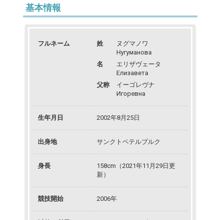
基本情報
フルネーム
姓
ヌグマノワ
Нугуманова
名
エリザヴェータ
Елизавета
父称
イーゴレヴナ
Игоревна
生年月日
2002年8月25日
出身地
サンクトペテルブルク
身長
158cm（2021年11月29日更
新）
競技開始
2006年