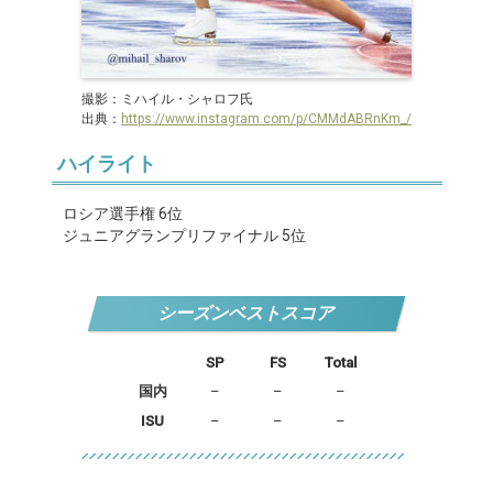
撮影：ミハイル・シャロフ氏
出典：
https://www.instagram.com/p/CMMdABRnKm_/
ハイライト
ロシア選手権 6位
ジュニアグランプリファイナル 5位
シーズンベストスコア
SP
FS
Total
国内
–
–
–
ISU
–
–
–