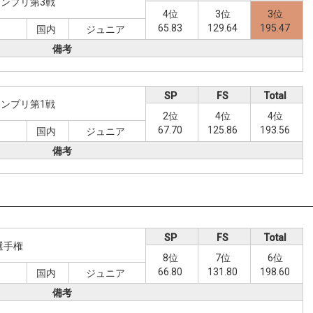
ンプリ第3戦
4位
3位
3位
65.83
129.64
195.47
国内
ジュニア
備考
SP
FS
Total
ンプリ第1戦
2位
4位
4位
67.70
125.86
193.56
日
国内
ジュニア
備考
SP
FS
Total
選手権
8位
7位
6位
66.80
131.80
198.60
国内
ジュニア
備考