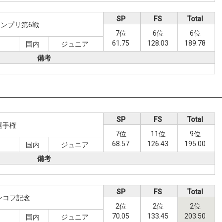
SP
FS
Total
ンプリ第6戦
7位
6位
6位
61.75
128.03
189.78
日
国内
ジュニア
備考
SP
FS
Total
選手権
7位
11位
9位
68.57
126.43
195.00
国内
ジュニア
備考
SP
FS
Total
ンコフ記念
2位
2位
2位
70.05
133.45
203.50
国内
ジュニア