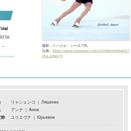
Total
93.56
撮影：ミハイル・シャロフ氏
–
出典：
https://www.instagram.com/p/CbAwnKqNwE5/?
img_index=5
姓
リャシェンコ
｜
Ляшенко
名
アンナ
｜
Анна
父称
ユリエヴナ
｜
Юрьевна