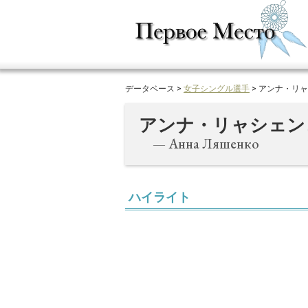
データベース >
女子シングル選手
> アンナ・リ
アンナ・リャシェン
— Анна Ляшенко
ハイライト