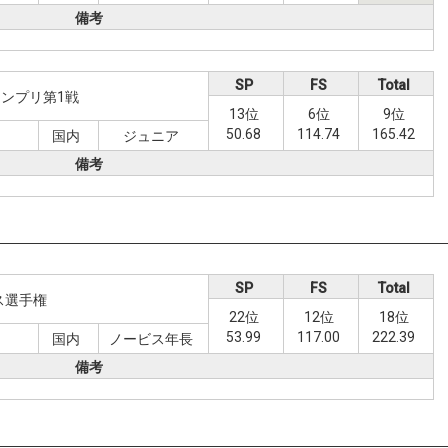
備考
SP
FS
Total
ンプリ第1戦
13位
6位
9位
50.68
114.74
165.42
日
国内
ジュニア
備考
SP
FS
Total
ス選手権
22位
12位
18位
53.99
117.00
222.39
国内
ノービス年長
備考