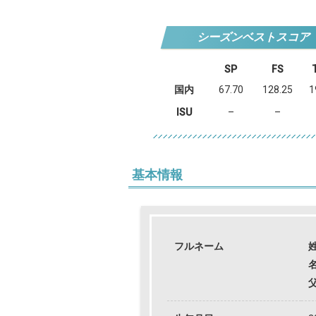
シーズンベストスコア
SP
FS
国内
67.70
128.25
1
ISU
–
–
基本情報
フルネーム