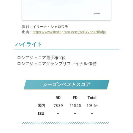
撮影：イリーナ・シャロワ氏
出典：
https://www.instagram.com/p/CxVbKzNIhdp/
ハイライト
ロシアジュニア選手権 2位
ロシアジュニアグランプリファイナル 優勝
シーズンベストスコア
RD
FD
Total
国内
78.39
115.25
193.64
ISU
–
–
–