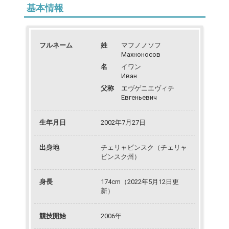
基本情報
フルネーム
姓
マフノノソフ
Махноносов
名
イワン
Иван
父称
エヴゲニエヴィチ
Евгеньевич
生年月日
2002年7月27日
出身地
チェリャビンスク（チェリャ
ビンスク州）
身長
174cm（2022年5月12日更
新）
競技開始
2006年