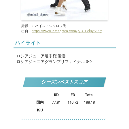
撮影：ミハイル・シャロフ氏
出典：
https://www.instagram.com/p/C1FVl8ytvPP/
ハイライト
ロシアジュニア選手権 優勝
ロシアジュニアグランプリファイナル 3位
シーズンベストスコア
RD
FD
Total
国内
77.81
110.72
188.18
ISU
–
–
–