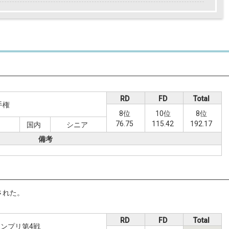
RD
FD
Total
手権
8位
10位
8位
76.75
115.42
192.17
日
国内
シニア
備考
された。
RD
FD
Total
ンプリ第4戦