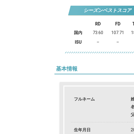
シーズンベストスコア
RD
FD
国内
73.60
107.71
1
ISU
–
–
基本情報
フルネーム
生年月日
2