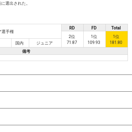
表に選出された。
RD
FD
Total
ア選手権
2位
1位
1位
71.87
109.93
181.80
国内
ジュニア
備考