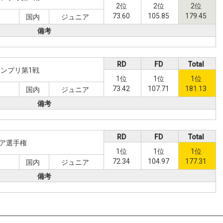
2位
2位
2位
73.60
105.85
179.45
国内
ジュニア
備考
RD
FD
Total
ンプリ第1戦
1位
1位
1位
73.42
107.71
181.13
日
国内
ジュニア
備考
RD
FD
Total
ア選手権
1位
1位
1位
72.34
104.97
177.31
国内
ジュニア
備考