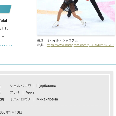
Total
81.13
–
撮影：ミハイル・シャロフ氏
出典：
https://www.instagram.com/p/C0zM0m6NLvG/
姓
シェルバコワ
｜
Щербакова
名
アンナ
｜
Анна
父称
ミハイロヴナ
｜
Михайловна
006年1月10日