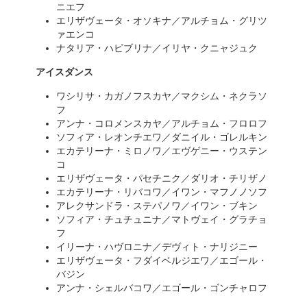
ニエフ
エリザヴェータ・オソキナ／アルチョム・グリツ
ァエンコ
ナタリア・ハビブリナ／イリヤ・クニャジュク
アイスダンス
ワシリサ・カガノフスカヤ／マクシム・ネクラソ
フ
アンナ・コロメンスカヤ／アルチョム・フロロフ
ソフィア・レオンチエワ／ダニイル・ゴレルキン
エカテリーナ・ミロノワ／エヴゲニー・ウステン
コ
エリザヴェータ・パセチニク／ダリオ・チリザノ
エカテリーナ・リバコワ／イワン・マフノノソフ
アレクサンドラ・ステパノワ／イワン・ブキン
ソフィア・チュチュニナ／マトヴェイ・グラチョ
フ
イリーナ・ハヴロニナ／デヴィト・ナリジニー
エリザヴェータ・フダイベルジエワ／エゴール・
バジン
アンナ・シェルバコワ／エゴール・ゴンチャロフ