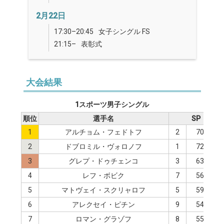
2月22日
17:30–20:45
女子シングル FS
21:15–
表彰式
大会結果
1スポーツ男子シングル
順位
選手名
SP
1
アルチョム・フェドトフ
2
70.26
2
ドブロミル・ヴォロノフ
1
72.02
3
グレプ・ドゥチェンコ
3
63.43
4
レフ・ボビク
7
56.90
5
マトヴェイ・スクリャロフ
5
59.87
6
アレクセイ・ピチン
9
54.52
7
ロマン・グラゾフ
8
55.20