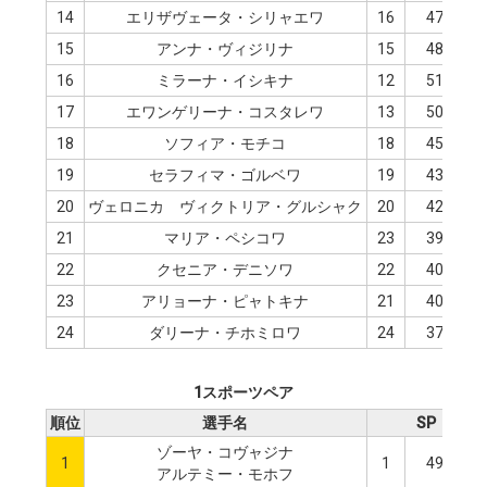
14
エリザヴェータ・シリャエワ
16
47.09
15
アンナ・ヴィジリナ
15
48.99
16
ミラーナ・イシキナ
12
51.31
17
エワンゲリーナ・コスタレワ
13
50.35
18
ソフィア・モチコ
18
45.12
19
セラフィマ・ゴルベワ
19
43.56
20
ヴェロニカ゠ヴィクトリア・グルシャク
20
42.19
21
マリア・ペシコワ
23
39.99
22
クセニア・デニソワ
22
40.01
23
アリョーナ・ピャトキナ
21
40.97
24
ダリーナ・チホミロワ
24
37.45
1スポーツペア
順位
選手名
SP
ゾーヤ・コヴャジナ
1
1
49.25
アルテミー・モホフ