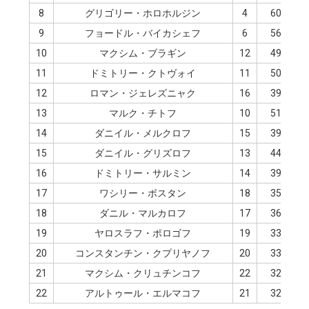
8
グリゴリー・ホロホルジン
4
60.09
9
フョードル・バイカシェフ
6
56.99
10
マクシム・ブラギン
12
49.25
11
ドミトリー・クトヴォイ
11
50.63
12
ロマン・ジェレズニャク
16
39.46
13
マルク・チトフ
10
51.44
14
ダニイル・メルクロフ
15
39.70
15
ダニイル・グリズロフ
13
44.62
16
ドミトリー・サルミン
14
39.88
17
ワシリー・ボスタン
18
35.02
18
ダニル・マルカロフ
17
36.98
19
ヤロスラフ・ポロゴフ
19
33.15
20
コンスタンチン・クプリヤノフ
20
33.10
21
マクシム・クリュチンコフ
22
32.53
22
アルトゥール・エルマコフ
21
32.66