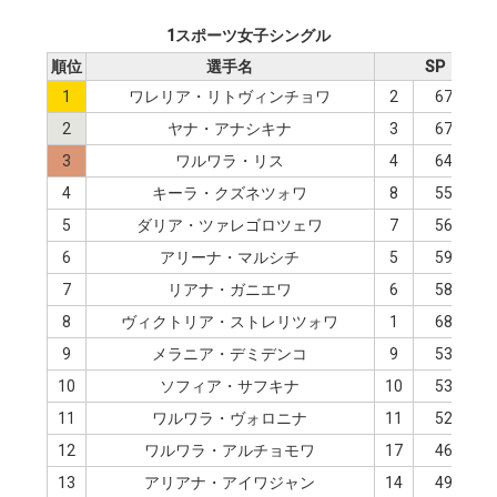
1スポーツ女子シングル
順位
選手名
SP
1
ワレリア・リトヴィンチョワ
2
67.65
2
ヤナ・アナシキナ
3
67.20
3
ワルワラ・リス
4
64.03
4
キーラ・クズネツォワ
8
55.51
5
ダリア・ツァレゴロツェワ
7
56.99
6
アリーナ・マルシチ
5
59.80
7
リアナ・ガニエワ
6
58.07
8
ヴィクトリア・ストレリツォワ
1
68.22
9
メラニア・デミデンコ
9
53.94
10
ソフィア・サフキナ
10
53.81
11
ワルワラ・ヴォロニナ
11
52.19
12
ワルワラ・アルチョモワ
17
46.62
13
アリアナ・アイワジャン
14
49.85