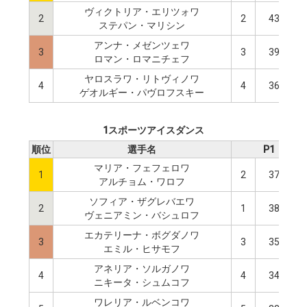
ヴィクトリア・エリツォワ
2
2
43.86
ステパン・マリシン
アンナ・メゼンツェワ
3
3
39.35
ロマン・ロマニチェフ
ヤロスラワ・リトヴィノワ
4
4
36.16
ゲオルギー・パヴロフスキー
1スポーツアイスダンス
順位
選手名
P1
マリア・フェフェロワ
1
2
37.68
アルチョム・ワロフ
ソフィア・ザグレバエワ
2
1
38.60
ヴェニアミン・バシュロフ
エカテリーナ・ボグダノワ
3
3
35.50
エミル・ヒサモフ
アネリア・ソルガノワ
4
4
34.76
ニキータ・シュムコフ
ワレリア・ルベンコワ