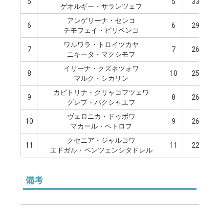
5
5
33.86
ゲオルギー・サランツェフ
アンゲリーナ・センコ
6
6
29.26
チモフェイ・ピリペンコ
ワルワラ・トロイツカヤ
7
7
26.97
ニキータ・マクシモフ
イリーナ・クズネツォワ
8
10
25.61
マルク・シカリン
カピトリナ・クリャコフツェワ
9
8
26.80
グレプ・バクシャエフ
ヴェロニカ・ドゥボワ
10
9
26.72
マカール・ペトロフ
クセニア・ジャルコワ
11
11
22.45
エドガル・ペンツェンシタドレル
備考