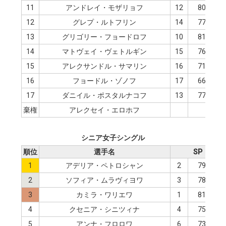
11
アンドレイ・モザリョフ
12
80.71
12
グレプ・ルトフリン
14
77.52
13
グリゴリー・フョードロフ
10
81.47
14
マトヴェイ・ヴェトルギン
15
76.10
15
アレクサンドル・サマリン
16
71.95
16
フョードル・ゾノフ
17
66.78
17
ダニイル・ポスタルナコフ
13
77.54
棄権
アレクセイ・エロホフ
シニア女子シングル
順位
選手名
SP
1
アデリア・ペトロシャン
2
79.06
2
ソフィア・ムラヴィヨワ
3
78.33
3
カミラ・ワリエワ
1
81.85
4
クセニア・シニツィナ
4
75.21
5
アンナ・フロロワ
6
73.52