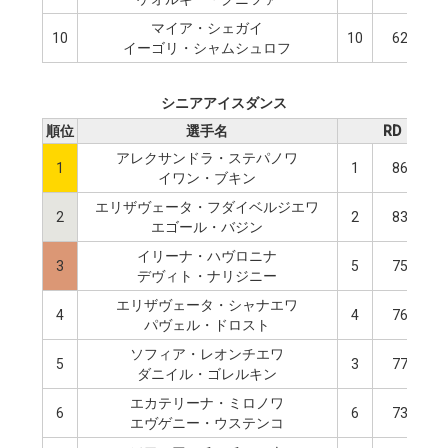
マイア・シェガイ
10
10
62.38
イーゴリ・シャムシュロフ
シニアアイスダンス
順位
選手名
RD
アレクサンドラ・ステパノワ
1
1
86.90
イワン・ブキン
エリザヴェータ・フダイベルジエワ
2
2
83.29
エゴール・バジン
イリーナ・ハヴロニナ
3
5
75.93
デヴィト・ナリジニー
エリザヴェータ・シャナエワ
4
4
76.79
パヴェル・ドロスト
ソフィア・レオンチエワ
5
3
77.45
ダニイル・ゴレルキン
エカテリーナ・ミロノワ
6
6
73.78
エヴゲニー・ウステンコ