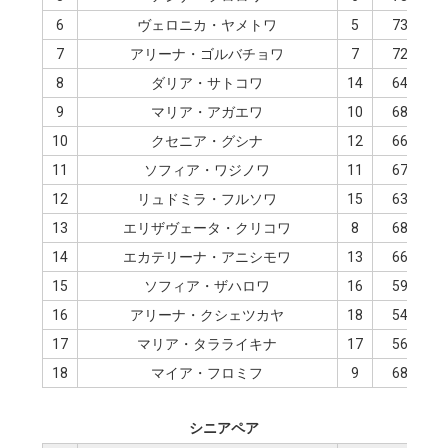
6
ヴェロニカ・ヤメトワ
5
73.86
7
アリーナ・ゴルバチョワ
7
72.09
8
ダリア・サトコワ
14
64.22
9
マリア・アガエワ
10
68.06
10
クセニア・グシナ
12
66.88
11
ソフィア・ワジノワ
11
67.13
12
リュドミラ・フルソワ
15
63.31
13
エリザヴェータ・クリコワ
8
68.44
14
エカテリーナ・アニシモワ
13
66.20
15
ソフィア・ザハロワ
16
59.81
16
アリーナ・クシェツカヤ
18
54.01
17
マリア・タラライキナ
17
56.29
18
マイア・フロミフ
9
68.40
シニアペア