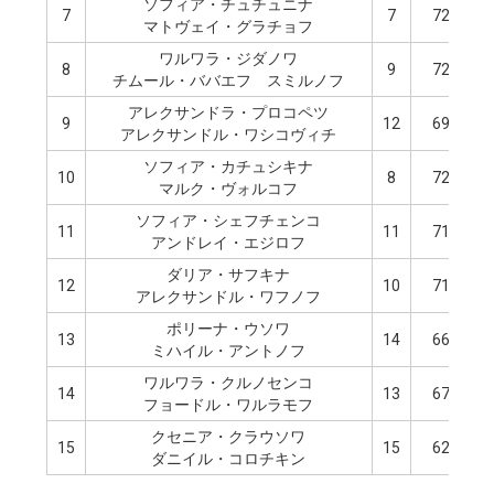
ソフィア・チュチュニナ
7
7
72.28
マトヴェイ・グラチョフ
ワルワラ・ジダノワ
8
9
72.13
チムール・ババエフ゠スミルノフ
アレクサンドラ・プロコペツ
9
12
69.84
アレクサンドル・ワシコヴィチ
ソフィア・カチュシキナ
10
8
72.21
マルク・ヴォルコフ
ソフィア・シェフチェンコ
11
11
71.40
アンドレイ・エジロフ
ダリア・サフキナ
12
10
71.65
アレクサンドル・ワフノフ
ポリーナ・ウソワ
13
14
66.54
ミハイル・アントノフ
ワルワラ・クルノセンコ
14
13
67.21
フョードル・ワルラモフ
クセニア・クラウソワ
15
15
62.02
ダニイル・コロチキン