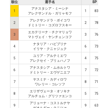
順位
選手名
SP
アナスタシア・ミーシナ
1
1
83.01
アレクサンドル・ガリャモフ
アレクサンドラ・ボイコワ
2
2
78.95
ドミトリー・コズロフスキー
エカテリーナ・チクマリョワ
3
3
76.42
マトヴェイ・ヤンチェンコフ
ナタリア・ハビブリナ
4
6
73.82
イリヤ・クニャジュク
ユリア・アルテミエワ
5
4
75.85
アレクセイ・ブリュハノフ
アナスタシア・ムホルトワ
6
7
72.77
ドミトリー・エヴゲニエフ
ヤスミナ・カディロワ
7
8
71.47
ワレリー・コレソフ
エリザヴェータ・オソキナ
8
5
75.68
アルチョム・グリツァエンコ
アリョーナ・コストルナヤ
9
9
63.74
ゲオルギー・クニツァ