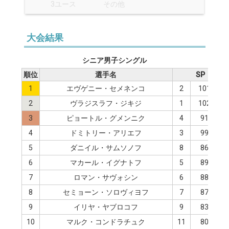
3ユース
その他
大会結果
シニア男子シングル
順位
選手名
SP
1
エヴゲニー・セメネンコ
2
101.19
2
ヴラジスラフ・ジキジ
1
102.70
3
ピョートル・グメンニク
4
91.84
4
ドミトリー・アリエフ
3
99.20
5
ダニイル・サムソノフ
8
86.97
6
マカール・イグナトフ
5
89.73
7
ロマン・サヴォシン
6
88.19
8
セミョーン・ソロヴィヨフ
7
87.56
9
イリヤ・ヤブロコフ
9
83.99
10
マルク・コンドラチュク
11
80.97