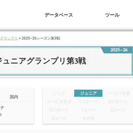
データベース
ツール
グランプリ
> 2025–26シーズン第3戦
2025–26
ジュニアグランプリ第3戦
シニア
ジュニア
ノービス年長
国内
ノービス年少
1スポーツ
2スポーツ
ーナ
3スポーツ
1ユース
2ユース
ク
3ユース
その他