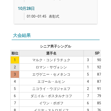
10月28日
01:00–01:45
表彰式
大会結果
シニア男子シングル
順位
選手名
SP
1
マルク・コンドラチュク
3
90.30
2
ロマン・サヴォシン
1
92.08
3
エヴゲニー・セメネンコ
5
87.35
4
エゴール・ルヒン
4
87.96
5
ニコライ・ウゴジャエフ
2
91.70
6
ダニイル・ポスタルナコフ
7
79.28
7
イワン・ポポフ
6
85.56
8
イリヤ・ストロガノフ
9
76.61