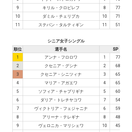
9
キリル・クロピレフ
8
77.23
10
ダミル・チェリプカ
10
71.33
11
ステパン・タルティギン
11
51.80
シニア女子シングル
順位
選手名
SP
1
アンナ・フロロワ
1
77.33
2
クセニア・グシナ
2
68.86
3
クセニア・シニツィナ
3
65.27
4
マリア・アガエワ
4
65.23
5
ソフィア・チャプリギナ
5
60.53
6
ダリア・トレチヤコワ
7
54.05
7
ヴィクトリア・フェジャニナ
6
59.38
8
アリーナ・テレギナ
8
48.07
9
ヴェロニカ・マリシェワ
10
45.60