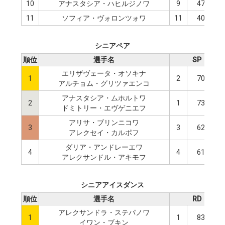
10
アナスタシア・ハヒルジノワ
9
47.08
11
ソフィア・ヴォロンツォワ
11
40.95
シニアペア
順位
選手名
SP
エリザヴェータ・オソキナ
1
2
70.28
アルチョム・グリツァエンコ
アナスタシア・ムホルトワ
2
1
73.32
ドミトリー・エヴゲニエフ
アリサ・ブリンニコワ
3
3
62.95
アレクセイ・カルポフ
ダリア・アンドレーエワ
4
4
61.76
アレクサンドル・アキモフ
シニアアイスダンス
順位
選手名
RD
アレクサンドラ・ステパノワ
1
1
83.35
イワン・ブキン