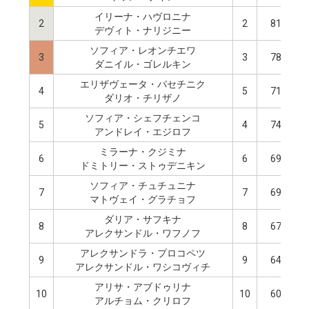
イリーナ・ハヴロニナ
2
2
81.39
デヴィト・ナリジニー
ソフィア・レオンチエワ
3
3
78.39
ダニイル・ゴレルキン
エリザヴェータ・パセチニク
4
5
71.69
ダリオ・チリザノ
ソフィア・シェフチェンコ
5
4
74.14
アンドレイ・エジロフ
ミラーナ・クジミナ
6
6
69.80
ドミトリー・ストゥデニキン
ソフィア・チュチュニナ
7
7
69.62
マトヴェイ・グラチョフ
ダリア・サフキナ
8
8
67.55
アレクサンドル・ワフノフ
アレクサンドラ・プロコペツ
9
9
64.34
アレクサンドル・ワシコヴィチ
アリサ・アブドゥリナ
10
10
60.52
アルチョム・クリロフ