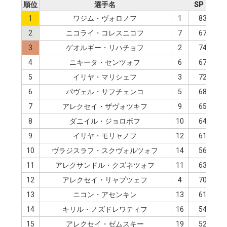
順位
選手名
SP
1
ワジム・ヴォロノフ
1
83.76
2
ニコライ・コレスニコフ
7
67.29
3
ゲオルギー・リハチョフ
2
74.86
4
ニキータ・センツォフ
6
67.97
5
イリヤ・マリシェフ
3
72.37
6
パヴェル・サフチェンコ
5
68.02
7
アレクセイ・ザヴォツキフ
9
65.90
8
ダニイル・ジョロボフ
10
64.64
9
イリヤ・モリャノフ
12
61.16
10
ヴラジスラフ・スクヴォルツォフ
14
56.11
11
アレクサンドル・クズネツォフ
11
63.26
12
アレクセイ・リャプツェフ
4
70.83
13
ニコン・アセンキン
13
61.08
14
キリル・ノズドレワティフ
16
54.96
15
アレクセイ・ゼムスキー
19
52.12