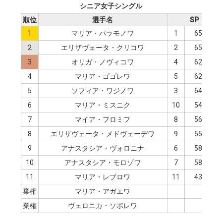
シニア女子シングル
順位
選手名
SP
1
マリア・パラモノワ
1
65.02
2
エリザヴェータ・クリコワ
2
65.00
3
オリガ・ノヴィコワ
4
62.92
4
マリア・ゴゴレワ
5
62.24
5
ソフィア・ワジノワ
3
64.42
6
マリア・ミスニク
10
54.47
7
マイア・フロミフ
8
56.51
8
エリザヴェータ・メドヴェーデワ
9
55.83
9
アナスタシア・ヴォロニナ
6
58.74
10
アナスタシア・モロゾワ
7
58.03
11
マリア・レブロワ
11
43.72
棄権
マリア・アガエワ
棄権
ヴェロニカ・ソボレワ