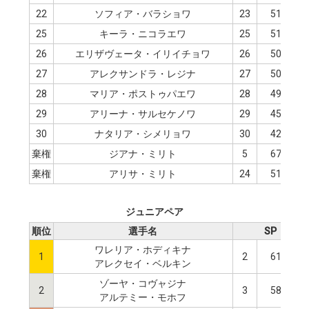
22
ソフィア・バラショワ
23
51.96
25
キーラ・ニコラエワ
25
51.19
26
エリザヴェータ・イリイチョワ
26
50.61
27
アレクサンドラ・レジナ
27
50.22
28
マリア・ポストゥパエワ
28
49.62
29
アリーナ・サルセケノワ
29
45.31
30
ナタリア・シメリョワ
30
42.42
棄権
ジアナ・ミリト
5
67.96
棄権
アリサ・ミリト
24
51.72
ジュニアペア
順位
選手名
SP
ワレリア・ホディキナ
1
2
61.94
アレクセイ・ベルキン
ゾーヤ・コヴャジナ
2
3
58.20
アルテミー・モホフ