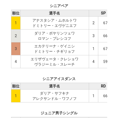
シニアペア
順位
選手名
SP
アナスタシア・ムホルトワ
1
2
67.20
ドミトリー・エヴゲニエフ
ダリア・ボヤリンツェワ
2
3
66.35
ロマン・プレシコフ
エカテリーナ・ゲイニシ
3
1
67.60
ドミトリー・チギリョフ
エリザヴェータ・クレショワ
4
4
59.21
ヴラジーミル・スレーチ
シニアアイスダンス
順位
選手名
RD
ダリア・サフキナ
1
1
66.95
アレクサンドル・ワフノフ
ジュニア男子シングル