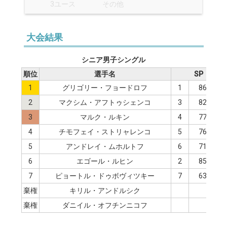
3ユース
その他
大会結果
シニア男子シングル
順位
選手名
SP
1
グリゴリー・フョードロフ
1
86.39
2
マクシム・アフトゥシェンコ
3
82.08
3
マルク・ルキン
4
77.42
4
チモフェイ・ストリャレンコ
5
76.06
5
アンドレイ・ムホルトフ
6
71.00
6
エゴール・ルヒン
2
85.49
7
ピョートル・ドゥボヴィツキー
7
63.73
棄権
キリル・アンドルシク
棄権
ダニイル・オフチンニコフ