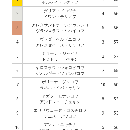
セルゲイ・ラグトフ
ダリア・ドロジナ
2
4
56.37
イワン・テリノフ
アレクサンドラ・シンカレンコ
3
6
55.82
ヴラジスラフ・ミハイロフ
ヴラダ・ベルドニコワ
4
3
57.77
アレクセイ・ストリャロフ
ミラーナ・ジャビナ
5
2
57.98
ドミトリー・ペキン
ヤロスラワ・ヴォロビヨワ
6
7
55.33
ゲオルギー・ツィンバロフ
ポリーナ・ジャロワ
7
10
50.54
ラネル・イバトゥリン
アガタ・モナシロワ
8
8
53.92
アンドレイ・チェキン
エリザヴェータ・ロスチロワ
9
9
53.25
デニス・アウロフ
アンナ・ニキチナ
10
5
56.25