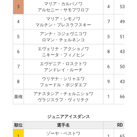
マリア・カルパノワ
3
4
53.50
アルセニー・サモフワロフ
マリア・シモノワ
4
7
49.52
マルチン・ブレスラフスキー
アンナ・コジェヴニコワ
5
5
51.70
ロマン・チェルネンコ
エヴェリナ・アクショノワ
6
8
43.98
ニキータ・フィノヒン
エヴゲニア・ロスクトワ
7
6
50.92
アンドレイ・ルーチ
ウリヤナ・シリャエワ
8
9
43.76
フョードル・ポジダエフ
アナスタシア・チェルニショワ
棄権
1
66.61
ヴラジスラフ・ヴィリチク
ジュニアアイスダンス
順位
選手名
RD
ゾーヤ・ペストワ
1
1
65.98