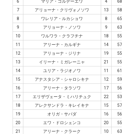
6
マリア・ゴルデーエワ
4
68.89
7
アリョーナ・クリヴォノソワ
13
58.35
8
ワレリア・ルカショワ
8
65.59
9
アリョーナ・ノソワ
9
63.92
10
ワルワラ・クラフチナ
18
55.39
11
アリーナ・カルギナ
14
57.61
12
アリョーナ・ジリナ
19
55.37
13
イリーナ・ミガレーニャ
21
55.21
14
ユリア・ラジオノワ
11
61.22
15
アナスタシア・シャロシキナ
12
59.58
16
アリーナ・タラソワ
17
56.11
17
エリザヴェータ・ミハリチュク
22
53.82
18
アレクサンドラ・キレイキナ
15
57.00
19
オリガ・サバダ
16
56.71
20
エワ・ドロシェンコ
20
55.29
21
アリーナ・クラーク
10
63.91