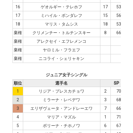
16
ゲオルギー・テレホフ
17
53.60
17
ミハイル・ボンダレフ
15
56.05
18
マリス・タムシス
18
53.01
棄権
クリメンチー・トルチンスキー
8
66.81
棄権
アレクセイ・エフレメンコ
棄権
ヤロミル・フラエフ
棄権
ニコライ・シェリャキン
ジュニア女子シングル
順位
選手名
SP
1
リジア・プレスカチョワ
2
70.06
2
ミラーナ・レベデワ
3
68.96
3
エリザヴェータ・アンドレーエワ
7
66.67
4
マリア・マズル
1
71.94
5
ポリーナ・チホノワ
6
67.43