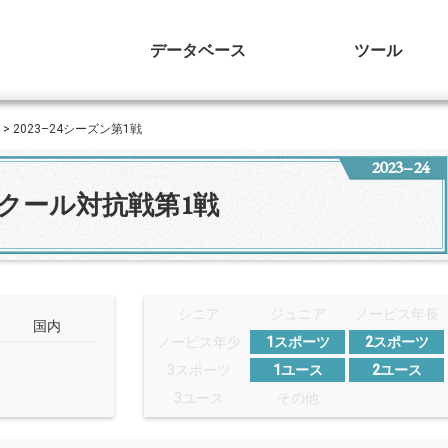
データベース
ツール
> 2023–24シーズン第1戦
2023–24
クール対抗戦第1戦
シニア
ジュニア
ノービス年長
国内
ノービス年少
1スポーツ
2スポーツ
3スポーツ
1ユース
2ユース
3ユース
その他